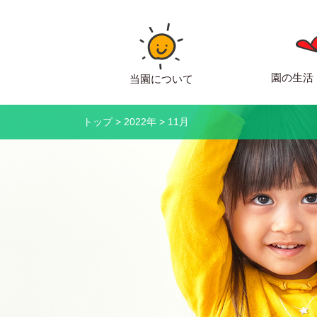
園の生活
当園について
トップ
>
2022年
>
11月